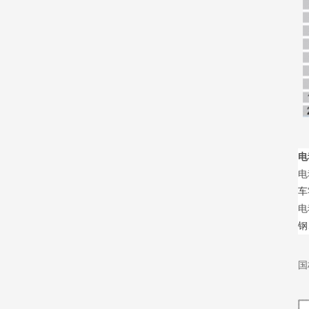
电
电
车
电
钢
国标