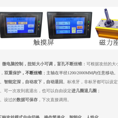
、
微电脑控制，扭矩大小可调，盲孔不断丝锥
：
可根据攻丝的大
，
双重保护
，不断丝锥
；主轴在半径1200/2000MM内任意移动。
、
智能定深，自动攻下，自动退回
。
标准牙，非标牙都可以设定
、可一次攻到底退出，也可以自由设定
进几圈退几圈
；
、设过的
数据可保存
，下次直接调用。
三种攻丝模式自由切换，操作简单化，智能化，人性化。