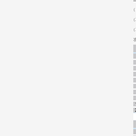
（
（
（