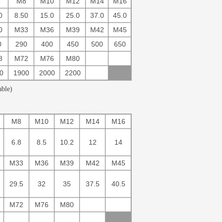
6
M8
M10
M12
M14
M16
0
8.50
15.0
25.0
37.0
45.0
0
M33
M36
M39
M42
M45
0
290
400
450
500
650
8
M72
M76
M80
0
1900
2000
2200
ble)
M8
M10
M12
M14
M16
6.8
8.5
10.2
12
14
M33
M36
M39
M42
M45
29.5
32
35
37.5
40.5
M72
M76
M80