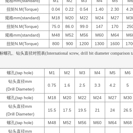
规格mm
(standard)
M1
M2
M3
M4
M5
M
扭矩N.M
(Torque)
0.04
0.22
0.54
1.40
2.30
4.2
规格mm
(standard)
M18
M20
M22
M24
M27
M3
扭矩N.M
(Torque)
75.0
86.0
99.0
147
170
25
规格mm
(standard)
M48
M52
M56
M60
M64
M6
扭矩N.M
(Torque)
800
900
1200
1300
1600
170
螺孔、钻头直径对照表(International screw, drill bit diameter comparison ta
螺孔
(tap hole)
M1
M2
M3
M4
M5
M6
钻头直径mm
0.75
1.6
2.5
3.3
4.2
5
(Drill Diameter)
螺孔
(tap hole)
M18
M20
M22
M24
M27
M30
钻头直径mm
15.5
17.5
19.5
21
24
26.5
(Drill Diameter)
螺孔
(tap hole)
M48
M52
M56
M60
M64
M68
钻头直径mm