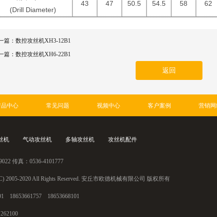
43
47
50.5
54.5
58
62
(Drill Diameter)
一篇：
数控攻丝机XH3-12B1
一篇：
数控攻丝机XH6-22B1
返回
产品中心
常见问题
视频中心
客户案例
营销网
丝机
气动攻丝机
多轴攻丝机
攻丝机配件
 传真：0536-4101777
) 2005-2020 All Rights Reserved. 安丘市欧德机械有限公司 版权所有
653661757 18653668101
2100