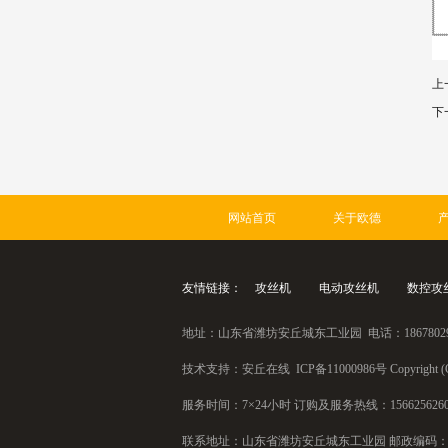
上
下
网站首页
关于欧德
友情链接：
攻丝机
电动攻丝机
数控攻
地址：山东省潍坊安丘城东工业园 电话：18678029022
技术支持：安丘在线 ICP备11000986号 Copyright (C
服务时间：7×24小时 订购及服务热线：15662562601 18
联系地址：山东省潍坊安丘城东工业园 邮政编码：26