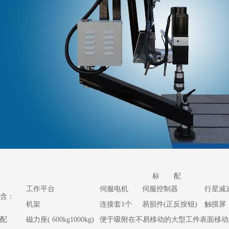
标 配
工作平台
伺服电机
伺服控制器
行星减
含：
机架
连接套1个
易损件(正反按钮)
触摸屏
配
磁力座( 600kg1000kg)
便于吸附在不易移动的大型工件表面移动