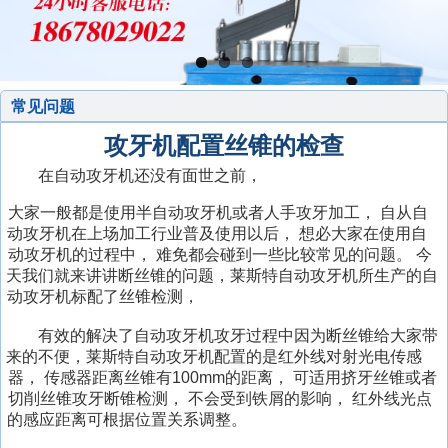
常见问题
攻牙机配置丝锥的检查
在自动攻牙机还没有面世之前，
湖
呼
大家一般都是使用半自动攻牙机或者人手攻牙加工，
自从自
南
齐
伦
动攻牙机在上场加工行业普及使用以后，
想必大家在使用自
省
河
南
贝
德
动攻牙机的过程中，
难免都会碰到一些比较常见的问题。
今
万
县
昌
天我们就来讲讲断丝锥的问题，莱斯特自动攻牙机所生产的自
尔
阳
向
攻
市
汕
万
市
动攻牙机标配了丝锥检测，
攻
牙
斜
尾
向
电
有效的解决了自动攻牙机攻牙过程中因为断丝锥给大家带
牙
机
式
市
攻
动
来的不便，莱斯特自动攻牙机配置的是红外线对射光电传感
机
攻
攻
丝
攻
临
克
器，
传感器距离丝锥有100mm的距离，
可适用挤牙丝锥或者
丝
丝
机
丝
夏
福
拉
中
切削丝锥攻牙断锥检测，
不会受到铁屑的影响，
红外线光点
机
机
来
机
市
鼎
宜
玛
卫
的感应距离可根据位置关系调整。
平
金
宾
全
市
宾
依
市
邑
华
市