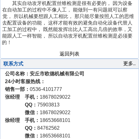
金
其实自动攻牙机配置丝锥检测是很有必要的，
因为设备
自
全
市
市
万
县
市
数
乡
台
在自动加工的过程中不像人工，
能做到一有问题就可以察
动
自
数
车
向
电
螺
控
县
州
潍
金
觉，
所以机械要想跟人工相比，
那只能尽量按照人工的思维
攻
动
控
丝
攻
动
纹
攻
旋
市
坊
大
乡
去配置设备的功能，
这样才能有效的避免自动化设备代替人
丝
攻
攻
机
牙
攻
机
丝
臂
液
市
庆
贵
县
工加工的过程中，
既然能发挥出比人工高出几倍的效率，又
机
丝
丝
机
丝
机
式
压
触
市
阳
鞍
液
能跟人工一样智能，
所以自动攻牙机配置丝锥检测是必须要
江
机
机
珠
机
攻
攻
摸
万
市
山
的！
压
门
海
丝
丝
屏
向
电
市
攻
市
市
返回列表
机
机
攻
攻
动
万
丝
旋
数
牙
牙
万
向
机
臂
控
更多..
联系方式
机
机
向
攻
式
攻
公司名称：安丘市欧德机械有限公司
攻
牙
攻
牙
丝
机
24小时客服热线：
丝
机
机
机
销售一部：
0536-4101777
张经理 手机：
18678029022
QQ：
75903813
微信：
18678029022
徐经理 手机：
18653668101
QQ：
84762562
微信：
18653668101